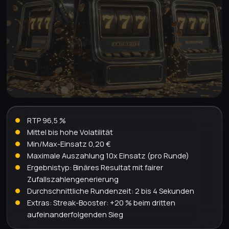
Der Flip Title verfügt über eine mobile App für
11
Android, iOS und andere Geräte
Als VIP in unserem münzthematischen Spiel
12
erhalten Sie Zugang zu besonderen Belohnungen
Sichere Zahlungen und Spielerschutz bei unserem
13
Münzwurf-Titel
Verantwortungsvolles Spielen Und Spielerschutz
14
RTP 96,5 %
Häufig gestellte Fragen
15
Mittel bis hohe Volatilität
Min/Max-Einsatz 0,20 €
Maximale Auszahlung 10x Einsatz (pro Runde)
Ergebnistyp: Binäres Resultat mit fairer
Zufallszahlengenerierung
Durchschnittliche Rundenzeit: 2 bis 4 Sekunden
Extras: Streak-Booster: +20 % beim dritten
aufeinanderfolgenden Sieg