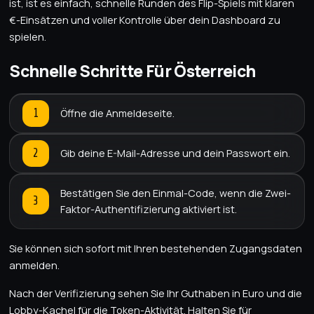
ist, ist es einfach, schnelle Runden des Flip-Spiels mit klaren
€-Einsätzen und voller Kontrolle über dein Dashboard zu
spielen.
Schnelle Schritte Für Österreich
Öffne die Anmeldeseite.
Gib deine E-Mail-Adresse und dein Passwort ein.
Bestätigen Sie den Einmal-Code, wenn die Zwei-
Faktor-Authentifizierung aktiviert ist.
Sie können sich sofort mit Ihren bestehenden Zugangsdaten
anmelden.
Nach der Verifizierung sehen Sie Ihr Guthaben in Euro und die
Lobby-Kachel für die Token-Aktivität. Halten Sie für