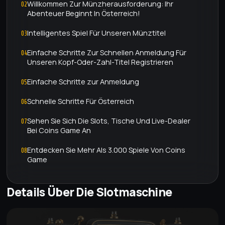
Willkommen Zur Münzherausforderung: Ihr
02
Abenteuer Beginnt In Österreich!
Intelligentes Spiel Für Unseren Münztitel
03
Einfache Schritte Zur Schnellen Anmeldung Für
04
Unseren Kopf-Oder-Zahl-Titel Registrieren
Einfache Schritte zur Anmeldung
05
Schnelle Schritte Für Österreich
06
Sehen Sie Sich Die Slots, Tische Und Live-Dealer
07
Bei Coins Game An
Entdecken Sie Mehr Als 3.000 Spiele Von Coins
08
Game
Token-Slot-Bonus: Freispiele, Cashback und
09
Details Über Die Slotmaschine
Turniere
Wo finden und nutzen Sie unsere Gutschein-
10
Codes für Flip Title?