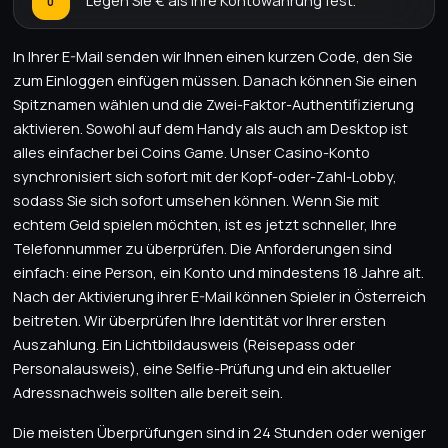
Legen Sie € als Ihre Kontowährung fest.
In Ihrer E-Mail senden wir Ihnen einen kurzen Code, den Sie
zum Einloggen einfügen müssen. Danach können Sie einen
Spitznamen wählen und die Zwei-Faktor-Authentifizierung
aktivieren. Sowohl auf dem Handy als auch am Desktop ist
alles einfacher bei Coins Game. Unser Casino-Konto
synchronisiert sich sofort mit der Kopf-oder-Zahl-Lobby,
sodass Sie sich sofort umsehen können. Wenn Sie mit
echtem Geld spielen möchten, ist es jetzt schneller, Ihre
Telefonnummer zu überprüfen. Die Anforderungen sind
einfach: eine Person, ein Konto und mindestens 18 Jahre alt.
Nach der Aktivierung ihrer E-Mail können Spieler in Österreich
beitreten. Wir überprüfen Ihre Identität vor Ihrer ersten
Auszahlung. Ein Lichtbildausweis (Reisepass oder
Personalausweis), eine Selfie-Prüfung und ein aktueller
Adressnachweis sollten alle bereit sein.
Die meisten Überprüfungen sind in 24 Stunden oder weniger