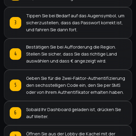
Tippen Sie bei Bedarf auf das Augensymbol, um
sicherzustellen, dass das Passwort korrekt ist,
und fahren Sie dann fort.
Bestätigen Sie bei Aufforderung die Region.
Stellen Sie sicher, dass Sie das richtige Land
auswählen und dass € angezeigt wird.
Geben Sie für die Zwei-Faktor-Authentifizierung
den sechsstelligen Code ein, den Sie per SMS
oder von Ihrem Authentifikator erhalten haben.
Sobald Ihr Dashboard geladen ist, drücken Sie
auf Weiter.
Öffnen Sie aus der Lobby die Kachel mit der