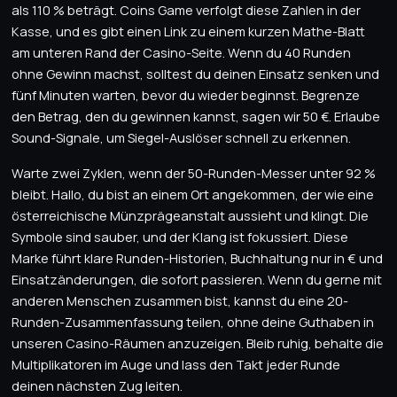
als 110 % beträgt. Coins Game verfolgt diese Zahlen in der
Kasse, und es gibt einen Link zu einem kurzen Mathe-Blatt
am unteren Rand der Casino-Seite. Wenn du 40 Runden
ohne Gewinn machst, solltest du deinen Einsatz senken und
fünf Minuten warten, bevor du wieder beginnst. Begrenze
den Betrag, den du gewinnen kannst, sagen wir 50 €. Erlaube
Sound-Signale, um Siegel-Auslöser schnell zu erkennen.
Warte zwei Zyklen, wenn der 50-Runden-Messer unter 92 %
bleibt. Hallo, du bist an einem Ort angekommen, der wie eine
österreichische Münzprägeanstalt aussieht und klingt. Die
Symbole sind sauber, und der Klang ist fokussiert. Diese
Marke führt klare Runden-Historien, Buchhaltung nur in € und
Einsatzänderungen, die sofort passieren. Wenn du gerne mit
anderen Menschen zusammen bist, kannst du eine 20-
Runden-Zusammenfassung teilen, ohne deine Guthaben in
unseren Casino-Räumen anzuzeigen. Bleib ruhig, behalte die
Multiplikatoren im Auge und lass den Takt jeder Runde
deinen nächsten Zug leiten.