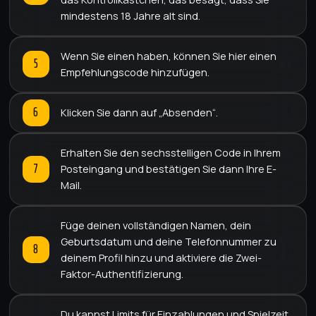
mindestens 18 Jahre alt sind.
Wenn Sie einen haben, können Sie hier einen
Empfehlungscode hinzufügen.
Klicken Sie dann auf „Absenden“.
Erhalten Sie den sechsstelligen Code in Ihrem
Posteingang und bestätigen Sie dann Ihre E-
Mail.
Füge deinen vollständigen Namen, dein
Geburtsdatum und deine Telefonnummer zu
deinem Profil hinzu und aktiviere die Zwei-
Faktor-Authentifizierung.
Du kannst Limits für Einzahlungen und Spielzeit