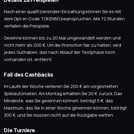
Nach einer qualifizierenden Einzahlung können Sie es mit
dem Opt-in-Code TOKEN50 beanspruchen. Alle 72 Stunden
verfallen die Freispiele.
Gewinne können bis zu 20 Mal umgewandelt werden und
nicht mehr als 200 €. Um die Promotion fair zu halten, wird
jedes Guthaben, das nach Ablauf der Testphase noch
vorhanden ist, entfernt.
Fall des Cashbacks
Im Laufe der Woche verlieren Sie 200 € am vorgestellten
Spielautomaten. Am Montag erhalten Sie 20 € zurück. Das
Mindeste, was Sie gewinnen können, beträgt 5 €, das
Maximum, das Sie in einer Woche gewinnen können, beträgt
300 €, und Sie müssen nicht auf die Rückgabe wetten.
Die Turniere