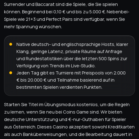
Surrender und Baccarat sind die Spiele, die Sie spielen
können. Beginnend bei 0,10 € und bis zu 5.000 €. Nebenbei-
Spiele wie 21+3 und Perfect Pairs sind verfügbar, wenn Sie
mehr Spannung wünschen.
Native deutsch- und englischsprachige Hosts, klarer
Klang, geringe Latenz, private Räume auf Anfrage
und Rundestatistiken über die letzten 500 Spins zur
Verfolgung von Trends im Live-Studio.
Jeden Tag gibt es Turniere mit Preispools von 2.000
€ bis 20.000 € und Teilnahme basierend auf in
bestimmten Spielen verdienten Punkten.
Starten Sie Titel im Übungsmodus kostenlos, um die Regeln
zu lernen, wenn Sie neu bei Coins Game sind. Wir bieten
deutsche Unterstützung und €-nur-Guthaben für Spieler
aus Österreich. Dieses Casino akzeptiert sowohl Kreditkarten
als auch Banküberweisungen, und die Bearbeitung dauert in