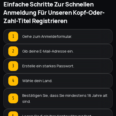
Einfache Schritte Zur Schnellen
Anmeldung Für Unseren Kopf-Oder-
Zahl-Titel Registrieren
Gehe zum Anmeldeformular.
Gib deine E-Mail-Adresse ein.
Erstelle ein starkes Passwort.
Wähle dein Land.
Bestätigen Sie, dass Sie mindestens 18 Jahre alt
sind.